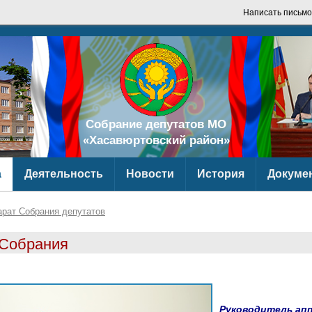
Написать письмо
Собрание депутатов МО
«Хасавюртовский район»
а
Деятельность
Новости
История
Докуме
арат Собрания депутатов
 Собрания
Руководитель ап