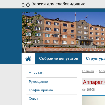
Версия для слабовидящих
Собрание депутатов
Структур
Главная
→
Апп
Устав МО
Аппарат
Руководство
10808
График приема
Совет