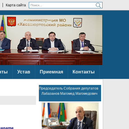
Карта сайта
нты
Устав
Приемная
Контакты
Председатель Собрания депутатов
Лабазанов Магомед Магомедович
парата