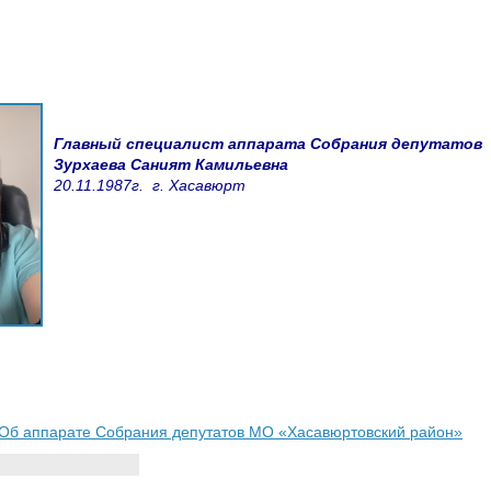
Главный специалист аппарата
Собрания депутатов
Зурхаева Саният Камильевна
20.11.1987г. г. Хасавюрт
Об аппарате Собрания депутатов МО «Хасавюртовский район»