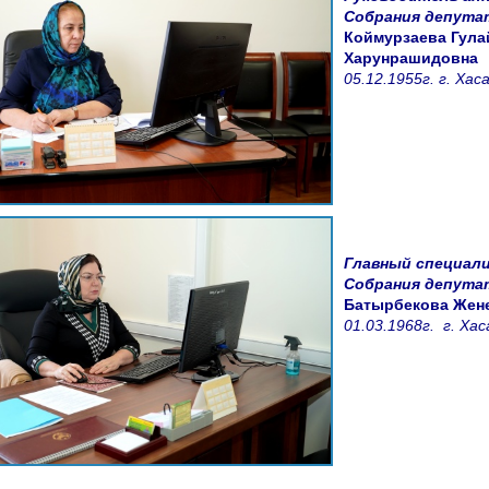
Собрания депут
Коймурзаева Гула
Харунрашидовна
05.12.1955г. г. Ха
Главный специал
Собрания депута
Батырбекова Жен
01.03.1968г. г. Ха