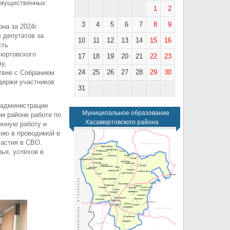
имущественных
1
2
3
4
5
6
7
8
9
на за 2024г.
 депутатов за
10
11
12
13
14
15
16
сть
вюртовского
17
18
19
20
21
22
23
у,
24
25
26
27
28
29
30
твие с Собранием
держи участников
31
 администрации
Муниципальное образование
м районе работе по
Хасавюртовского района
енную работу и
тию в проводимой в
частия в СВО.
ья, успехов в
шения.