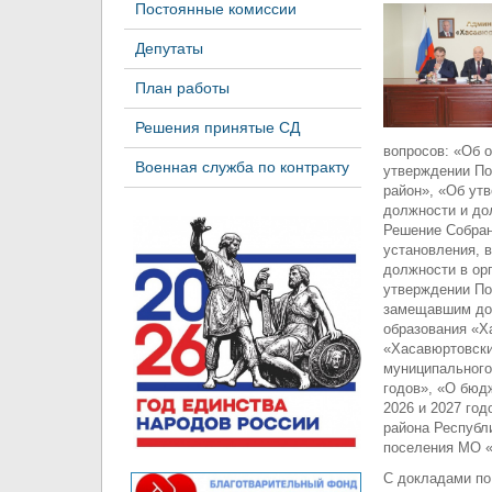
Постоянные комиссии
Депутаты
План работы
Решения принятые СД
вопросов: «Об 
Военная служба по контракту
утверждении По
район», «Об ут
должности и до
Решение Собран
установления, 
должности в ор
утверждении По
замещавшим дол
образования «Х
«Хасавюртовски
муниципального
годов», «О бюд
2026 и 2027 го
района Республ
поселения МО «
С докладами по