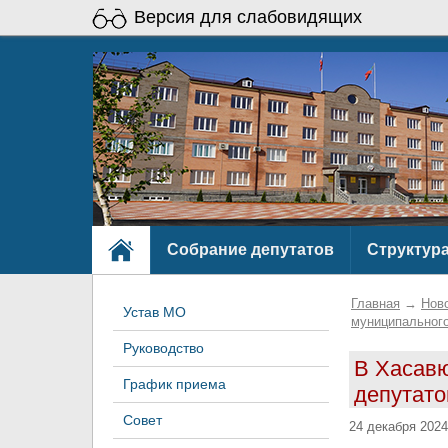
Версия для слабовидящих
Собрание депутатов
Структур
Главная
→
Нов
Устав МО
муниципального
Руководство
В Хасавю
График приема
депутато
Совет
24 декабря 202