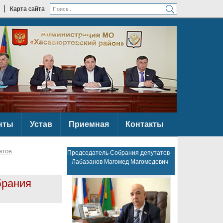
Карта сайта
нты
Устав
Приемная
Контакты
атов
Председатель Собрания депутатов
Лабазанов Магомед Магомедович
брания