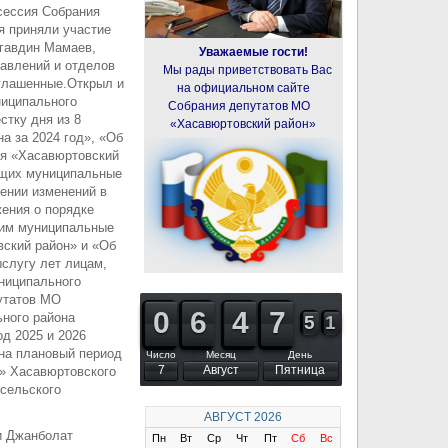
сессия Собрания
я приняли участие
гавдин Мамаев,
Уважаемые гости!
авлений и отделов
Мы рады приветствовать Вас
иглашенные.Открыл и
на официальном сайте
ниципального
Собрания депутатов МО
тку дня из 8
«Хасавюртовский район»
а за 2024 год», «Об
ия «Хасавюртовский
ющих муниципальные
ении изменений в
ения о порядке
шим муниципальные
ский район» и «Об
ыслугу лет лицам,
ниципального
утатов МО
9
9
0
0
5
5
6
6
3
3
4
4
6
6
7
7
ьного района
4
5
5
2
3
2
д 2025 и 2026
 на плановый период
Число
Месяц
День
7
Август
Пятница
й» Хасавюртовского
 сельского
АВГУСТ
2026
и Джанболат
Пн
Вт
Ср
Чт
Пт
Сб
Вс