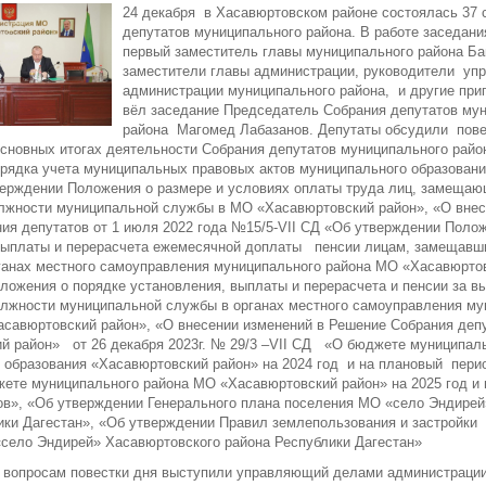
24 декабря в Хасавюртовском районе состоялась 37 
депутатов муниципального района. В работе заседани
первый заместитель главы муниципального района Ба
заместители главы администрации, руководители упр
администрации муниципального района, и другие пр
вёл заседание Председатель Собрания депутатов му
района Магомед Лабазанов. Депутаты обсудили повес
основных итогах деятельности Собрания депутатов муниципального район
рядка учета муниципальных правовых актов муниципального образован
верждении Положения о размере и условиях оплаты труда лиц, замеща
лжности муниципальной службы в МО «Хасавюртовский район», «О внес
ия депутатов от 1 июля 2022 года №15/5-VII СД «Об утверждении Полож
выплаты и перерасчета ежемесячной доплаты пенсии лицам, замещав
ганах местного самоуправления муниципального района МО «Хасавюртов
ложения о порядке установления, выплаты и перерасчета и пенсии за в
жности муниципальной службы в органах местного самоуправления му
асавюртовский район», «О внесении изменений в Решение Собрания деп
й район» от 26 декабря 2023г. № 29/3 –VII СД «О бюджете муниципал
 образования «Хасавюртовский район» на 2024 год и на плановый перио
жете муниципального района МО «Хасавюртовский район» на 2025 год и
дов», «Об утверждении Генерального плана поселения МО «село Эндире
ики Дагестан», «Об утверждении Правил землепользования и застройки
село Эндирей» Хасавюртовского района Республики Дагестан»
 вопросам повестки дня выступили управляющий делами администраци