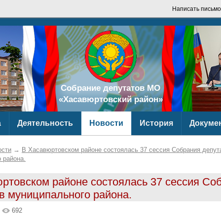
Написать письмо
Собрание депутатов МО
«Хасавюртовский район»
а
Деятельность
Новости
История
Докуме
ости
→
В Хасавюртовском районе состоялась 37 сессия Собрания депут
 района.
ртовском районе состоялась 37 сессия Со
в муниципального района.
4
692