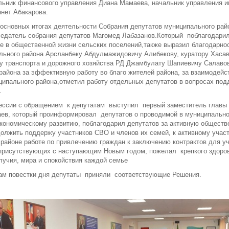
льник финансового управления Диана Мамаева, начальник управления 
нет Абакарова.
основных итогах деятельности Собрания депутатов муниципального райо
едатель собрания депутатов Магомед Лабазанов.Который поблагодарил
ие в общественной жизни сельских поселений,также выразил благодарно
льного района Арсланбеку Абдулмажидовичу Алибекову, куратору Хаса
у транспорта и дорожного хозяйства РД Джамбулату Шапиевичу Салавов
района за эффективную работу во благо жителей района, за взаимодейс
ципального района,отметил работу отдельных депутатов в вопросах под
.
ессии с обращением к депутатам выступил первый заместитель главы
ев, который проинформировал депутатов о проводимой в муниципально
экономическому развитию, поблагодарил депутатов за активную обществ
должить поддержу участников СВО и членов их семей, к активному учас
районе работе по привлечению граждан к заключению контрактов для у
присутствующих с наступающим Новым годом, пожелал крепкого здоров
лучия, мира и спокойствия каждой семье
росам повестки дня депутаты приняли соответствующие Ре