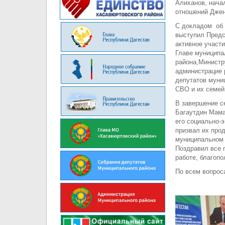
Алиханов, нача
отношений Джен
С докладом об 
выступил Предс
активное участ
Главе муниципа
района,Министр
администрацие 
депутатов муни
СВО и их семей
В завершение с
Багаутдин Мама
его социально-
призвал их про
муниципальном 
Поздравил все 
работе, благопо
По всем воп