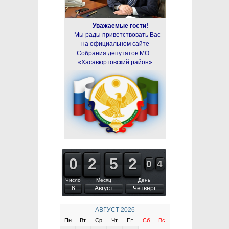
Уважаемые гости!
Мы рады приветствовать Вас
на официальном сайте
Собрания депутатов МО
«Хасавюртовский район»
9
9
0
0
1
1
2
2
4
4
5
5
1
2
2
5
0
0
4
5
4
Число
Месяц
День
6
Август
Четверг
АВГУСТ
2026
Пн
Вт
Ср
Чт
Пт
Сб
Вс